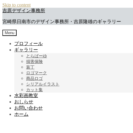
Skip to content
吉原デザイン事務所
宮崎県日南市のデザイン事務所・吉原隆雄のギャラリー
Menu
プロフィール
ギャラリー
とらばーゆ
損害保険
装丁
ロゴマーク
商品ロゴ
シリアルイラスト
カット集
水彩画教室
おしらせ
お問い合わせ
ホーム