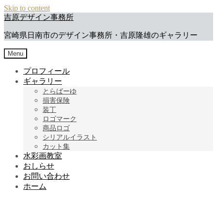
Skip to content
吉原デザイン事務所
宮崎県日南市のデザイン事務所・吉原隆雄のギャラリー
Menu
プロフィール
ギャラリー
とらばーゆ
損害保険
装丁
ロゴマーク
商品ロゴ
シリアルイラスト
カット集
水彩画教室
おしらせ
お問い合わせ
ホーム